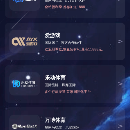
建筑功能：超高层城市综合体
建筑规模：总建筑面积26万平方米
联系电话
0755-83672359
邮箱地址
dazhongjl2002@126.com
公司地址
深圳市福田区梅秀路2号深业泰然坊303室
公司概况
公司简介
企业价值观
发展历程