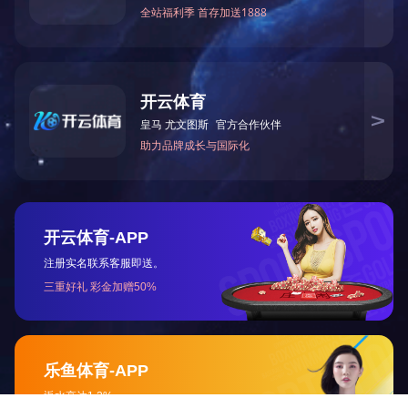
企业荣誉
组织架构
业务范围
服务区域
服务特色
新闻咨询
合作客户
人才招聘
工程案例
企业党建
联系我们
社会责任
官方公众号
版权所有 . 华体会(中国)一站式服务平台
备案号：粤
ICP备2022133604号
技术支持：鼎诚网络
九州在线登录官网
|
乐鱼在线
|
乐鱼网页版·官方站网站
|
AOA
体育在线登录
|
MK官方网站
|
星空体育登录官网
|
乐动在线官
网
|
开云·官方端网页版登录入口
|
MK官方端网站登录入口
|