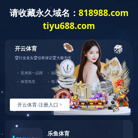
0755-83672359
华体会平台
公司概况
公司简介
企业价值观
发展历程
资质认证
企业荣誉
组织架构
业务范围
服务区域
服务特色
新闻资讯
工程案例
合作客户
企业党建
企业党建
社会责任
招贤纳士